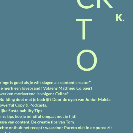
T
O
inge is goed als je wilt slagen als content creator"
je merk een lovebrand? Volgens Matthieu Colpaert
erken motiverend is volgens Celine?
ilding doet met je bedrijf? Door de ogen van Junior Malela
powerful Copy & Podcasts.
ijke Sustainability Tips
s tips hoe je mindful omgaat met je tijd!
ssa van content. De creatie tips van Tom
hte onthult het recept : waardoor Pureto niet in de puree zit