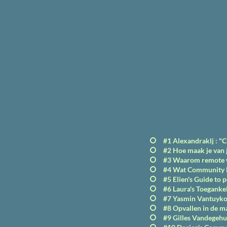
#1 Alexandraklj : "Cr
#2 Hoe maak je van 
#3 Waarom remote w
#4 Wat Community Bu
#5 Elien's Guide to 
#6 Laura's Toegankel
#7 Yasmin Vantuykom'
#8 Opvallen in de ma
#9 Gilles Vandegehuc